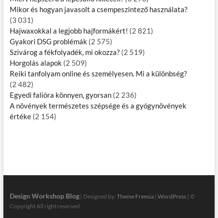
Mikor és hogyan javasolt a csempeszintező használata?
(3 031)
Hajwaxokkal a legjobb hajformákért!
(2 821)
Gyakori DSG problémák
(2 575)
Szivárog a fékfolyadék, mi okozza?
(2 519)
Horgolás alapok
(2 509)
Reiki tanfolyam online és személyesen. Mi a különbség?
(2 482)
Egyedi falióra könnyen, gyorsan
(2 236)
A növények természetes szépsége és a gyógynövények
értéke
(2 154)
Design Workshop Blog
| Designed by:
Theme Freesia
|
WordPress
| ©
Copyright All right reserved