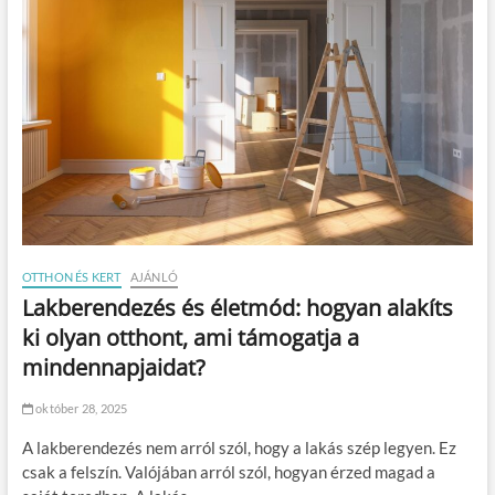
OTTHON ÉS KERT
AJÁNLÓ
Lakberendezés és életmód: hogyan alakíts
ki olyan otthont, ami támogatja a
mindennapjaidat?
október 28, 2025
A lakberendezés nem arról szól, hogy a lakás szép legyen. Ez
csak a felszín. Valójában arról szól, hogyan érzed magad a