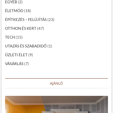
g
EGYÉB
(2)
á
ÉLETMÓD
(18)
c
ÉPÍTKEZÉS – FELÚJÍTÁS
(23)
i
OTTHON ÉS KERT
(47)
ó
TECH
(15)
UTAZÁS ÉS SZABADIDŐ
(1)
ÜZLETI ÉLET
(9)
VÁSÁRLÁS
(7)
AJÁNLÓ