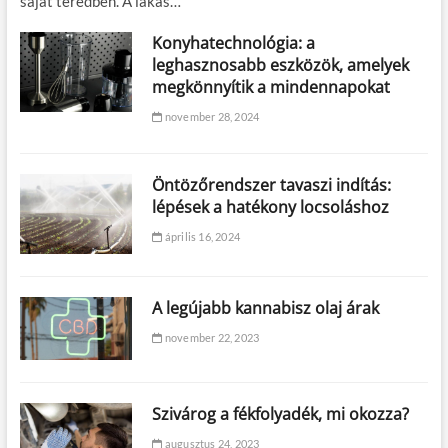
saját teredben. A lakás…
Konyhatechnológia: a
leghasznosabb eszközök, amelyek
megkönnyítik a mindennapokat
november 28, 2024
Öntözőrendszer tavaszi indítás:
lépések a hatékony locsoláshoz
április 16, 2024
A legújabb kannabisz olaj árak
november 22, 2023
Szivárog a fékfolyadék, mi okozza?
augusztus 24, 2023