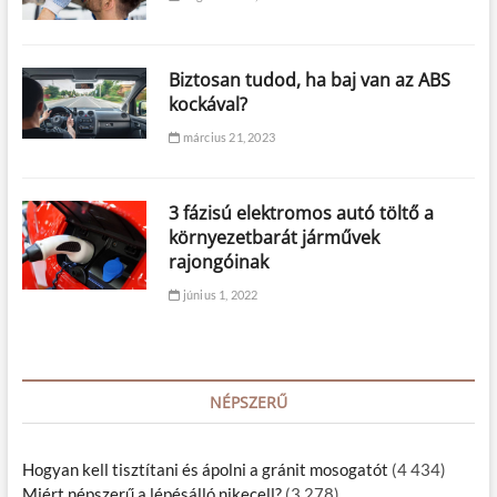
Biztosan tudod, ha baj van az ABS
kockával?
március 21, 2023
3 fázisú elektromos autó töltő a
környezetbarát járművek
rajongóinak
június 1, 2022
NÉPSZERŰ
Hogyan kell tisztítani és ápolni a gránit mosogatót
(4 434)
Miért népszerű a lépésálló nikecell?
(3 278)