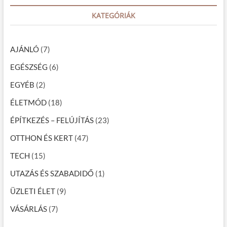
r
d
c
KATEGÓRIÁK
o
d
h
,
…
h
AJÁNLÓ
(7)
a
b
EGÉSZSÉG
(6)
a
j
EGYÉB
(2)
v
a
ÉLETMÓD
(18)
n
a
ÉPÍTKEZÉS – FELÚJÍTÁS
(23)
z
A
OTTHON ÉS KERT
(47)
B
S
TECH
(15)
k
o
UTAZÁS ÉS SZABADIDŐ
(1)
c
k
ÜZLETI ÉLET
(9)
á
v
VÁSÁRLÁS
(7)
a
l