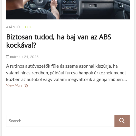
AJÁNLÓ
TECH
Biztosan tudod, ha baj van az ABS
kockával?
március 21, 2023
A rutinos autóvezetők füle és szeme azonnal kiszúrja, ha
valami nincs rendben, például furcsa hangok érkeznek menet
közben az autóból vagy valami megváltozik a gépjárműben.…
View More
B
i
z
t
o
s
S
a
n
e
t
a
u