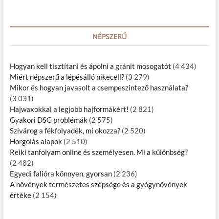
NÉPSZERŰ
Hogyan kell tisztítani és ápolni a gránit mosogatót
(4 434)
Miért népszerű a lépésálló nikecell?
(3 279)
Mikor és hogyan javasolt a csempeszintező használata?
(3 031)
Hajwaxokkal a legjobb hajformákért!
(2 821)
Gyakori DSG problémák
(2 575)
Szivárog a fékfolyadék, mi okozza?
(2 520)
Horgolás alapok
(2 510)
Reiki tanfolyam online és személyesen. Mi a különbség?
(2 482)
Egyedi falióra könnyen, gyorsan
(2 236)
A növények természetes szépsége és a gyógynövények
értéke
(2 154)