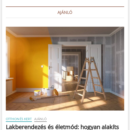
?
AJÁNLÓ
OTTHON ÉS KERT
AJÁNLÓ
Lakberendezés és életmód: hogyan alakíts