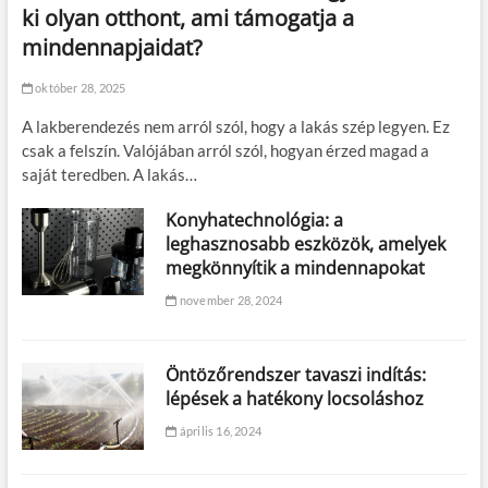
ki olyan otthont, ami támogatja a
mindennapjaidat?
október 28, 2025
A lakberendezés nem arról szól, hogy a lakás szép legyen. Ez
csak a felszín. Valójában arról szól, hogyan érzed magad a
saját teredben. A lakás…
Konyhatechnológia: a
leghasznosabb eszközök, amelyek
megkönnyítik a mindennapokat
november 28, 2024
Öntözőrendszer tavaszi indítás:
lépések a hatékony locsoláshoz
április 16, 2024