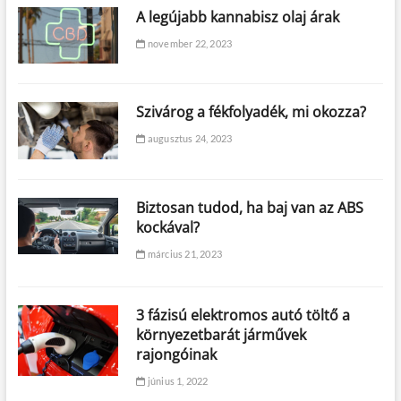
A legújabb kannabisz olaj árak
november 22, 2023
Szivárog a fékfolyadék, mi okozza?
augusztus 24, 2023
Biztosan tudod, ha baj van az ABS
kockával?
március 21, 2023
3 fázisú elektromos autó töltő a
környezetbarát járművek
rajongóinak
június 1, 2022