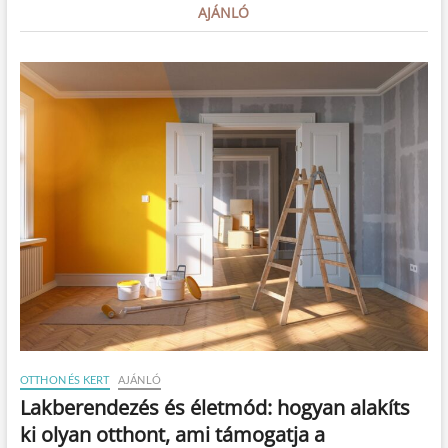
s
AJÁNLÓ
i
e
r
e
d
m
é
n
y
e
k
é
r
t
OTTHON ÉS KERT
AJÁNLÓ
Lakberendezés és életmód: hogyan alakíts
ki olyan otthont, ami támogatja a