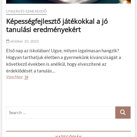
UTAZÁS ÉS SZABADIDŐ
Képességfejlesztő játékokkal a jó
tanulási eredményekért
október 10, 2022
Első nap az iskolában! Ugye, milyen izgalmasan hangzik?
Hogyan tarthatjuk életben a gyermekünk kíváncsiságát a
következő években is anélkül, hogy elveszítené az
érdeklődését a tanulás…
View More
K
é
p
e
s
s
S
é
g
e
f
a
e
r
j
c