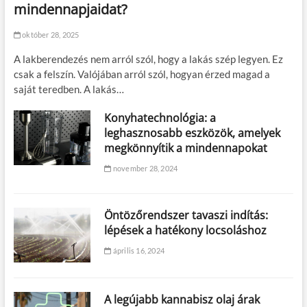
mindennapjaidat?
október 28, 2025
A lakberendezés nem arról szól, hogy a lakás szép legyen. Ez
csak a felszín. Valójában arról szól, hogyan érzed magad a
saját teredben. A lakás…
Konyhatechnológia: a
leghasznosabb eszközök, amelyek
megkönnyítik a mindennapokat
november 28, 2024
Öntözőrendszer tavaszi indítás:
lépések a hatékony locsoláshoz
április 16, 2024
A legújabb kannabisz olaj árak