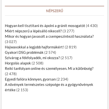
NÉPSZERŰ
Hogyan kell tisztítani és ápolni a gránit mosogatót
(4 430)
Miért népszerű a lépésálló nikecell?
(3 277)
Mikor és hogyan javasolt a csempeszintező használata?
(3 027)
Hajwaxokkal a legjobb hajformákért!
(2 819)
Gyakori DSG problémák
(2 574)
Szivárog a fékfolyadék, mi okozza?
(2 517)
Horgolás alapok
(2 508)
Reiki tanfolyam online és személyesen. Mi a különbség?
(2 478)
Egyedi falióra könnyen, gyorsan
(2 234)
A növények természetes szépsége és a gyógynövények
értéke
(2 153)