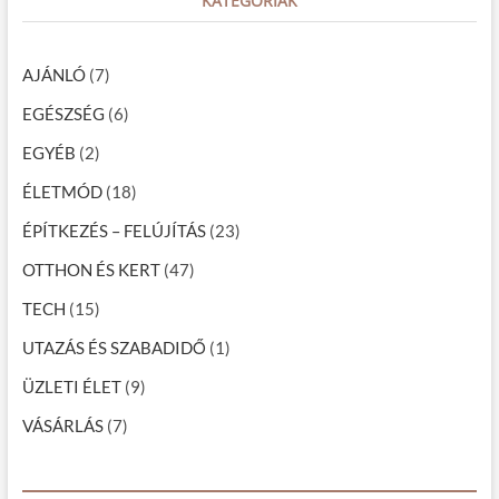
KATEGÓRIÁK
l
e
h
s
…
z
AJÁNLÓ
(7)
t
ő
EGÉSZSÉG
(6)
j
á
EGYÉB
(2)
t
é
ÉLETMÓD
(18)
k
o
ÉPÍTKEZÉS – FELÚJÍTÁS
(23)
k
k
OTTHON ÉS KERT
(47)
a
l
TECH
(15)
a
j
UTAZÁS ÉS SZABADIDŐ
(1)
ó
t
ÜZLETI ÉLET
(9)
a
n
VÁSÁRLÁS
(7)
u
l
á