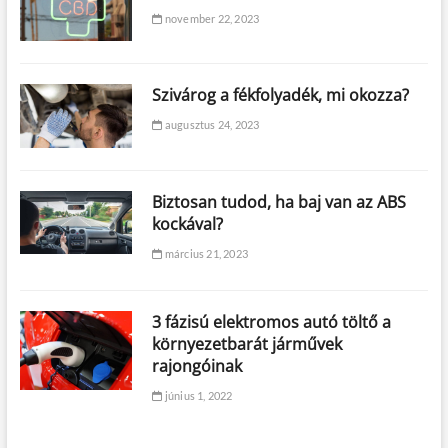
november 22, 2023
Szivárog a fékfolyadék, mi okozza?
augusztus 24, 2023
Biztosan tudod, ha baj van az ABS
kockával?
március 21, 2023
3 fázisú elektromos autó töltő a
környezetbarát járművek
rajongóinak
június 1, 2022