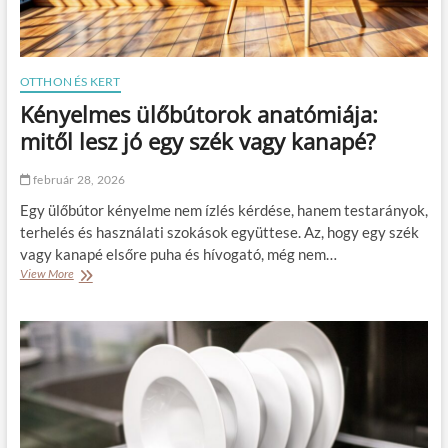
v
r
í
o
t
k
á
e
s
l
OTTHON ÉS KERT
é
ő
Kényelmes ülőbútorok anatómiája:
r
n
t
y
mitől lesz jó egy szék vagy kanapé?
e
i
február 28, 2026
é
s
Egy ülőbútor kényelme nem ízlés kérdése, hanem testarányok,
k
terhelés és használati szokások együttese. Az, hogy egy szék
o
vagy kanapé elsőre puha és hívogató, még nem…
r
View More
K
l
é
á
n
t
y
a
e
i
l
a
m
m
e
i
s
n
ü
d