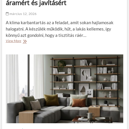
áramért és javításért
k
ő
o
h
n
március 12, 2026
ó
y
n
A klíma karbantartás az a feladat, amit sokan hajlamosak
h
a
halogatni. A készülék működik, hűt, a lakás kellemes, így
á
p
b
könnyű azt gondolni, hogy a tisztítás ráér…
o
a
View More
A
k
n
p
b
?
o
a
r
n
o
a
s
h
k
a
l
s
í
o
m
n
a
f
á
e
r
k
a
v
:
é
í
s
g
?
y