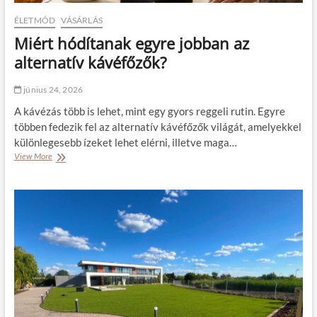
ÉLETMÓD
VÁSÁRLÁS
Miért hódítanak egyre jobban az
alternatív kávéfőzők?
június 24, 2026
A kávézás több is lehet, mint egy gyors reggeli rutin. Egyre
többen fedezik fel az alternatív kávéfőzők világát, amelyekkel
különlegesebb ízeket lehet elérni, illetve maga…
View More
M
i
é
r
t
h
ó
d
í
t
a
n
a