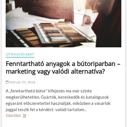
ű
l
k
e
ö
s
d
z
ő
j
k
ó
o
e
n
g
y
y
h
s
a
z
OTTHON ÉS KERT
n
é
Fenntartható anyagok a bútoriparban –
e
k
m
v
marketing vagy valódi alternatíva?
l
a
á
g
február 25, 2026
t
y
v
k
A „fenntartható bútor” kifejezés ma már szinte
á
a
megkerülhetetlen. Gyártók, kereskedők és katalógusok
n
n
egyaránt előszeretettel használják, miközben a vásárlók
y
a
o
joggal teszik fel a kérdést: valódi tartalom…
p
s
é
View More
F
–
?
e
h
n