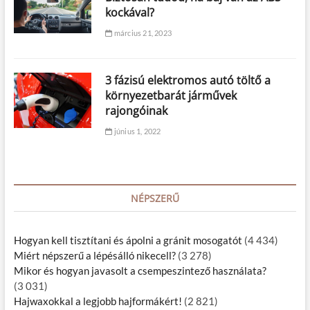
kockával?
március 21, 2023
3 fázisú elektromos autó töltő a
környezetbarát járművek
rajongóinak
június 1, 2022
NÉPSZERŰ
Hogyan kell tisztítani és ápolni a gránit mosogatót
(4 434)
Miért népszerű a lépésálló nikecell?
(3 278)
Mikor és hogyan javasolt a csempeszintező használata?
(3 031)
Hajwaxokkal a legjobb hajformákért!
(2 821)