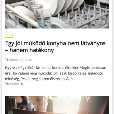
l
e
ő
n
b
n
ú
a
t
p
o
i
r
h
o
a
TECH
k
s
Egy jól működő konyha nem látványos
a
z
n
n
– hanem hatékony
a
á
t
l
február 27, 2026
ó
a
m
t
Egy vendég ritkán lát bele a konyha életébe. Mégis pontosan
i
b
érzi, ha valami nem működik jól: lassú kiszolgálás, ingadozó
á
a
minőség, feszültség a személyzeten. A jól…
j
n
View More
E
a
g
:
y
m
j
i
ó
t
l
ő
m
l