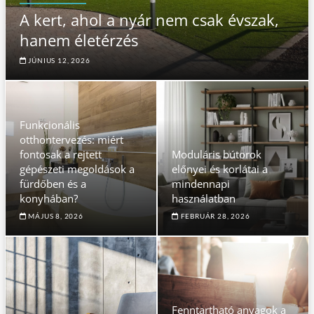
A kert, ahol a nyár nem csak évszak,
hanem életérzés
JÚNIUS 12, 2026
Funkcionális
otthontervezés: miért
fontosak a rejtett
Moduláris bútorok
gépészeti megoldások a
előnyei és korlátai a
fürdőben és a
mindennapi
konyhában?
használatban
MÁJUS 8, 2026
FEBRUÁR 28, 2026
Fenntartható anyagok a