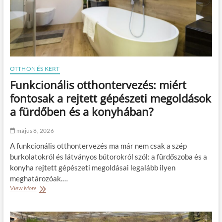
a
á
n
v
y
é
á
f
r
ő
n
z
e
ő
m
k
OTTHON ÉS KERT
c
?
Funkcionális otthontervezés: miért
s
a
fontosak a rejtett gépészeti megoldások
k
a fürdőben és a konyhában?
é
v
s
május 8, 2026
z
A funkcionális otthontervezés ma már nem csak a szép
a
k
burkolatokról és látványos bútorokról szól: a fürdőszoba és a
,
konyha rejtett gépészeti megoldásai legalább ilyen
h
meghatározóak.…
a
View More
F
n
u
e
n
m
k
é