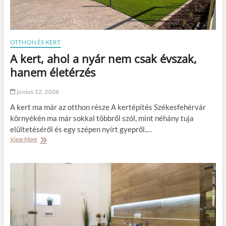
k
e
g
y
r
OTTHON ÉS KERT
e
A kert, ahol a nyár nem csak évszak,
j
o
hanem életérzés
b
b
június 12, 2026
a
n
A kert ma már az otthon része A kertépítés Székesfehérvár
a
környékén ma már sokkal többről szól, mint néhány tuja
z
elültetéséről és egy szépen nyírt gyepről.…
a
View More
A
l
k
t
e
e
r
r
t
n
,
a
a
t
h
í
o
v
l
k