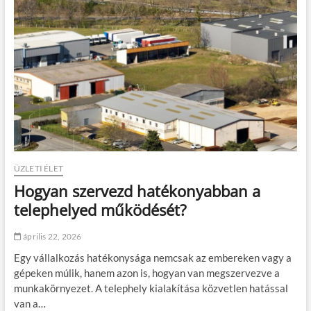
c
l
i
e
o
t
n
é
á
r
l
z
i
é
s
s
o
t
t
h
o
n
ÜZLETI ÉLET
t
Hogyan szervezd hatékonyabban a
e
r
telephelyed működését?
v
e
április 22, 2026
z
é
Egy vállalkozás hatékonysága nemcsak az embereken vagy a
s
gépeken múlik, hanem azon is, hogyan van megszervezve a
:
munkakörnyezet. A telephely kialakítása közvetlen hatással
m
i
van a…