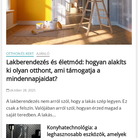
l
t
e
r
n
a
t
í
v
OTTHON ÉS KERT
AJÁNLÓ
a
?
Lakberendezés és életmód: hogyan alakíts
ki olyan otthont, ami támogatja a
mindennapjaidat?
október 28, 2025
A lakberendezés nem arról szól, hogy a lakás szép legyen. Ez
csak a felszín. Valójában arról szól, hogyan érzed magad a
saját teredben. A lakás…
Konyhatechnológia: a
leghasznosabb eszközök, amelyek