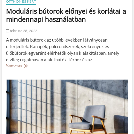
OTTHON ÉS KERT
f
Moduláris bútorok előnyei és korlátai a
i
z
mindennapi használatban
e
t
február 28, 2026
s
z
A moduláris bútorok az utóbbi években látványosan
t
elterjedtek. Kanapék, polcrendszerek, szekrények és
ö
ülőbútorok egyaránt elérhetők olyan kialakításban, amely
b
b
elvileg rugalmasan alakítható a térhez és az…
e
View More
M
t
o
á
d
r
u
a
l
m
á
é
r
r
i
t
s
é
b
s
ú
j
t
a
o