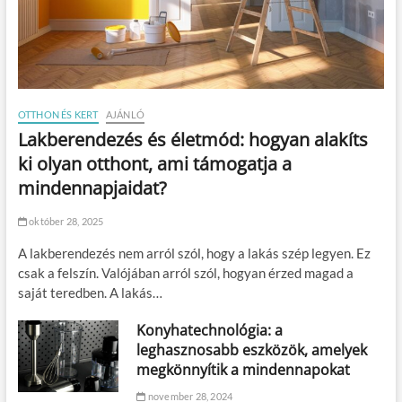
OTTHON ÉS KERT
AJÁNLÓ
Lakberendezés és életmód: hogyan alakíts
ki olyan otthont, ami támogatja a
mindennapjaidat?
október 28, 2025
A lakberendezés nem arról szól, hogy a lakás szép legyen. Ez
csak a felszín. Valójában arról szól, hogyan érzed magad a
saját teredben. A lakás…
Konyhatechnológia: a
leghasznosabb eszközök, amelyek
megkönnyítik a mindennapokat
november 28, 2024