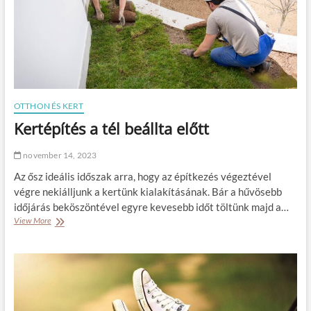
t
l
ö
j
k
,
é
h
l
a
e
a
t
n
e
a
s
OTTHON ÉS KERT
p
n
p
Kertépítés a tél beállta előtt
a
a
p
l
p
november 14, 2023
i
a
b
Az ősz ideális időszak arra, hogy az építkezés végeztével
l
a
i
végre nekiálljunk a kertünk kialakításának. Bár a hűvösebb
t
k
időjárás beköszöntével egyre kevesebb időt töltünk majd a…
e
i
View More
K
r
a
e
a
l
r
s
a
t
z
k
é
r
í
p
a
t
í
n
á
t
y