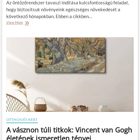
Az öntözőrendszer tavaszi indítása kulcsfontosságú feladat,
a
o
hogy biztosítsuk növényeink egészséges növekedését a
l
t
i
következő hónapokban. Ebben a cikkben…
t
c
h
View More
Ö
s
o
n
e
n
t
m
o
ö
p
d
z
e
b
ő
ö
a
r
t
n
e
l
?
n
e
d
t
s
a
z
t
e
é
r
r
t
á
a
t
v
a
a
OTTHON ÉS KERT
l
s
A vásznon túli titkok: Vincent van Gogh
a
z
k
i
életének ismeretlen tényei
í