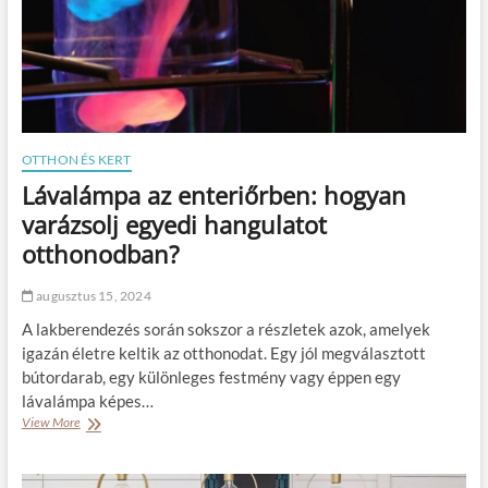
d
l
é
e
s
g
e
e
k
s
a
s
f
é
ü
a
OTTHON ÉS KERT
g
m
Lávalámpa az enteriőrben: hogyan
g
i
ö
n
varázsolj egyedi hangulatot
n
d
otthonodban?
y
e
k
n
a
n
augusztus 15, 2024
r
a
A lakberendezés során sokszor a részletek azok, amelyek
n
p
i
i
igazán életre keltik az otthonodat. Egy jól megválasztott
s
r
bútordarab, egy különleges festmény vagy éppen egy
o
i
lávalámpa képes…
k
t
View More
L
k
u
á
a
á
v
l
l
a
k