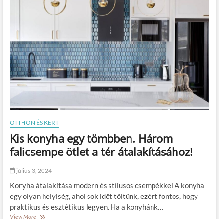
é
l
a
t
á
p
?
m
c
p
s
a
o
a
l
z
a
e
t
n
b
t
a
e
n
r
i
ő
OTTHON ÉS KERT
r
Kis konyha egy tömbben. Három
b
e
falicsempe ötlet a tér átalakításához!
n
:
július 3, 2024
h
o
Konyha átalakítása modern és stílusos csempékkel A konyha
g
egy olyan helyiség, ahol sok időt töltünk, ezért fontos, hogy
y
praktikus és esztétikus legyen. Ha a konyhánk…
a
View More
K
n