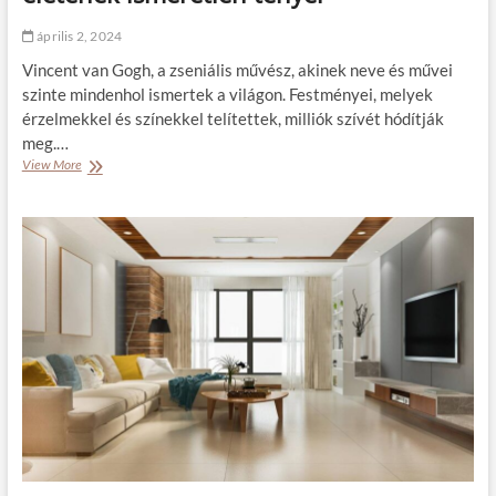
i
t
n
április 2, 2024
á
d
s
í
Vincent van Gogh, a zseniális művész, akinek neve és művei
á
t
szinte mindenhol ismertek a világon. Festményei, melyek
h
á
érzelmekkel és színekkel telítettek, milliók szívét hódítják
o
s
z
:
meg.…
!
l
View More
A
é
v
p
á
é
s
s
z
e
n
k
o
a
n
h
t
a
ú
t
l
é
i
k
t
o
i
n
t
y
k
l
o