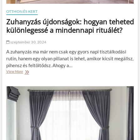
OTTHON ÉS KERT
Zuhanyzás újdonságok: hogyan teheted
különlegessé a mindennapi rituálét?
szeptember 30, 2024
A zuhanyzás ma már nem csak egy gyors napi tisztálkodási
rutin, hanem egy olyan pillanat is lehet, amikor kicsit megállsz,
pihensz és feltöltődsz. Ahogy a…
View More
Z
u
h
a
n
y
z
á
s
ú
j
d
o