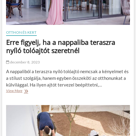
r
s
é
m
n
e
y
r
e
e
k
t
OTTHON ÉS KERT
é
l
s
Erre figyelj, ha a nappaliba teraszra
e
k
n
nyíló tolóajtót szeretnél
a
t
n
é
a
december 8, 2023
n
p
y
A nappaliból a teraszra nyíló tolóajtó nemcsak a kényelmet és
é
e
k
a stílust szolgálja, hanem egyben összeköti az otthonunkat a
i
:
külvilággal. Ha ilyen ajtót tervezel beépíttetni,…
Ú
View More
E
t
r
m
r
u
e
t
f
a
i
t
g
ó
y
a
e