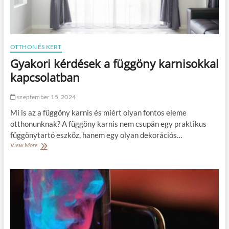
n
s
á
g
o
OTTHON ÉS KERT
k
Gyakori kérdések a függöny karnisokkal
:
h
kapcsolatban
o
g
szeptember 15, 2024
y
a
Mi is az a függöny karnis és miért olyan fontos eleme
n
otthonunknak? A függöny karnis nem csupán egy praktikus
t
függönytartó eszköz, hanem egy olyan dekorációs…
e
View More
G
h
y
e
a
t
k
e
o
d
r
k
i
ü
k
l
é
ö
r
n