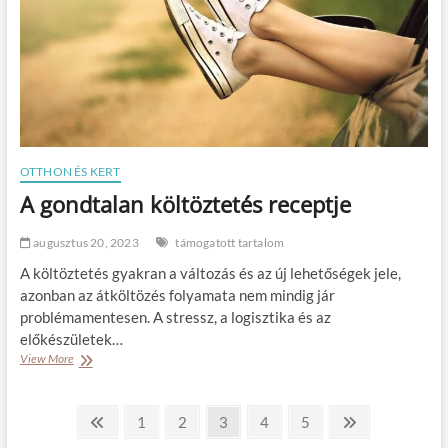
s
é
í
á
s
l
h
a
ó
o
t
t
z
é
o
l
l
b
ó
e
a
á
j
OTTHON ÉS KERT
l
t
l
ó
A gondtalan költöztetés receptje
t
t
a
s
augusztus 20, 2023
támogatott tartalom
e
z
l
e
A költöztetés gyakran a változás és az új lehetőségek jele,
ő
r
azonban az átköltözés folyamata nem mindig jár
t
e
problémamentesen. A stressz, a logisztika és az
t
t
előkészületek…
n
é
View More
A
l
g
o
B
n
P
P
1
P
2
P
3
P
4
P
5
N
d
r
a
a
a
a
a
e