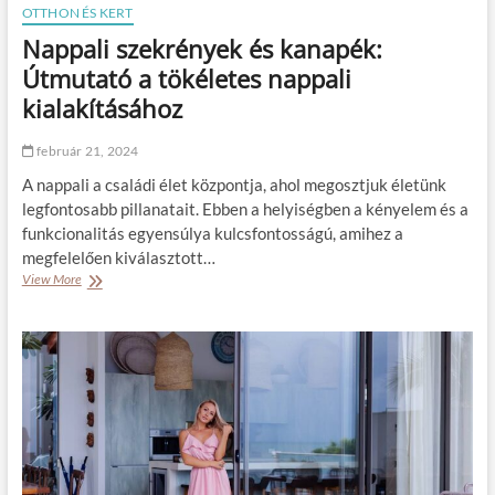
o
k
OTTHON ÉS KERT
c
:
Nappali szekrények és kanapék:
s
V
o
i
Útmutató a tökéletes nappali
l
n
kialakításához
á
c
s
e
h
n
február 21, 2024
o
t
z
A nappali a családi élet központja, ahol megosztjuk életünk
v
a
legfontosabb pillanatait. Ebben a helyiségben a kényelem és a
n
funkcionalitás egyensúlya kulcsfontosságú, amihez a
G
megfelelően kiválasztott…
o
View More
N
g
a
h
p
é
p
l
a
e
l
t
i
é
s
n
z
e
e
k
k
i