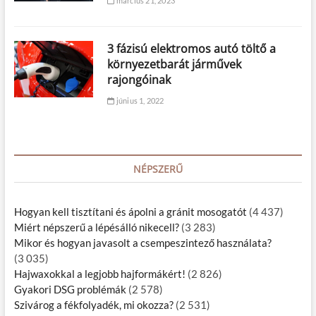
március 21, 2023
3 fázisú elektromos autó töltő a
környezetbarát járművek
rajongóinak
június 1, 2022
NÉPSZERŰ
Hogyan kell tisztítani és ápolni a gránit mosogatót
(4 437)
Miért népszerű a lépésálló nikecell?
(3 283)
Mikor és hogyan javasolt a csempeszintező használata?
(3 035)
Hajwaxokkal a legjobb hajformákért!
(2 826)
Gyakori DSG problémák
(2 578)
Szivárog a fékfolyadék, mi okozza?
(2 531)