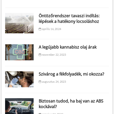
Öntözőrendszer tavaszi indítás:
lépések a hatékony locsoláshoz
április 16, 2024
A legújabb kannabisz olaj árak
november 22, 2023
Szivárog a fékfolyadék, mi okozza?
augusztus 24, 2023
Biztosan tudod, ha baj van az ABS
kockával?