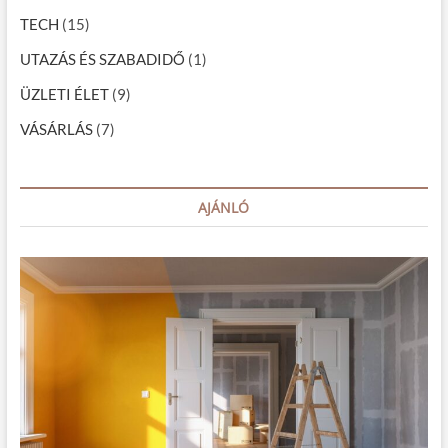
z
TECH
(15)
á
UTAZÁS ÉS SZABADIDŐ
(1)
s
a
ÜZLETI ÉLET
(9)
VÁSÁRLÁS
(7)
AJÁNLÓ