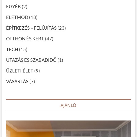
g
EGYÉB
(2)
á
ÉLETMÓD
(18)
c
ÉPÍTKEZÉS – FELÚJÍTÁS
(23)
i
OTTHON ÉS KERT
(47)
ó
TECH
(15)
UTAZÁS ÉS SZABADIDŐ
(1)
ÜZLETI ÉLET
(9)
VÁSÁRLÁS
(7)
AJÁNLÓ