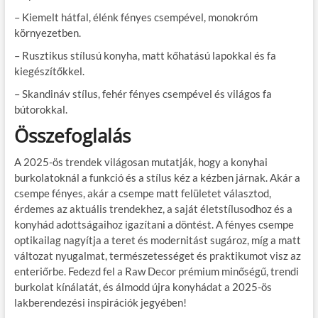
– Kiemelt hátfal, élénk fényes csempével, monokróm
környezetben.
– Rusztikus stílusú konyha, matt kőhatású lapokkal és fa
kiegészítőkkel.
– Skandináv stílus, fehér fényes csempével és világos fa
bútorokkal.
Összefoglalás
A 2025-ös trendek világosan mutatják, hogy a konyhai
burkolatoknál a funkció és a stílus kéz a kézben járnak. Akár a
csempe fényes, akár a csempe matt felületet választod,
érdemes az aktuális trendekhez, a saját életstílusodhoz és a
konyhád adottságaihoz igazítani a döntést. A fényes csempe
optikailag nagyítja a teret és modernitást sugároz, míg a matt
változat nyugalmat, természetességet és praktikumot visz az
enteriőrbe. Fedezd fel a Raw Decor prémium minőségű, trendi
burkolat kínálatát, és álmodd újra konyhádat a 2025-ös
lakberendezési inspirációk jegyében!