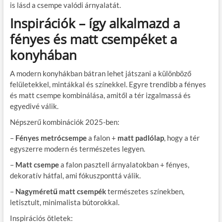
is lásd a csempe valódi árnyalatát.
Inspirációk – így alkalmazd a
fényes és matt csempéket a
konyhában
A modern konyhákban bátran lehet játszani a különböző
felületekkel, mintákkal és színekkel. Egyre trendibb a fényes
és matt csempe kombinálása, amitől a tér izgalmassá és
egyedivé válik.
Népszerű kombinációk 2025-ben:
–
Fényes metrócsempe
a falon +
matt padlólap
, hogy a tér
egyszerre modern és természetes legyen.
–
Matt csempe
a falon pasztell árnyalatokban + fényes,
dekoratív hátfal, ami fókuszponttá válik.
–
Nagyméretű matt csempék
természetes színekben,
letisztult, minimalista bútorokkal.
Inspirációs ötletek: