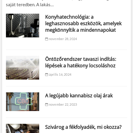
saját teredben. A lakás…
Konyhatechnológia: a
leghasznosabb eszközök, amelyek
megkönnyítik a mindennapokat
november 28, 2024
Öntözőrendszer tavaszi indítás:
lépések a hatékony locsoláshoz
április 16, 2024
A legújabb kannabisz olaj árak
november 22, 2023
Szivárog a fékfolyadék, mi okozza?