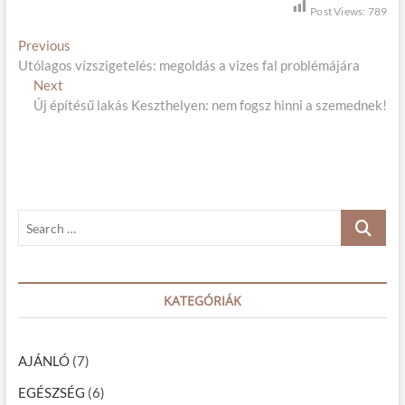
Post Views:
789
B
Previous
P
Utólagos vízszigetelés: megoldás a vizes fal problémájára
r
e
Next
N
e
j
Új építésű lakás Keszthelyen: nem fogsz hinni a szemednek!
e
v
x
i
e
t
o
g
p
u
o
s
y
s
p
z
S
t
o
e
é
:
s
a
t
s
r
:
c
KATEGÓRIÁK
n
h
a
…
v
AJÁNLÓ
(7)
i
EGÉSZSÉG
(6)