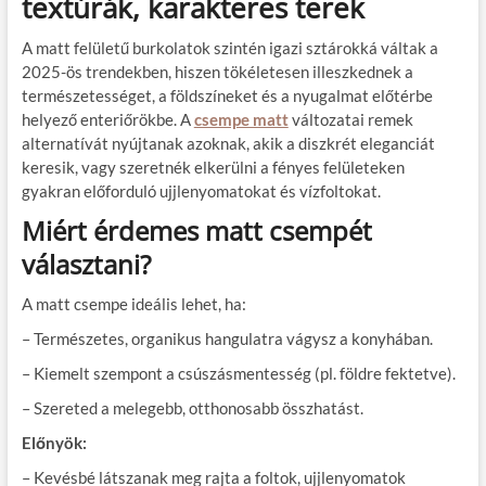
textúrák, karakteres terek
A matt felületű burkolatok szintén igazi sztárokká váltak a
2025-ös trendekben, hiszen tökéletesen illeszkednek a
természetességet, a földszíneket és a nyugalmat előtérbe
helyező enteriőrökbe. A
csempe matt
változatai remek
alternatívát nyújtanak azoknak, akik a diszkrét eleganciát
keresik, vagy szeretnék elkerülni a fényes felületeken
gyakran előforduló ujjlenyomatokat és vízfoltokat.
Miért érdemes matt csempét
választani?
A matt csempe ideális lehet, ha:
– Természetes, organikus hangulatra vágysz a konyhában.
– Kiemelt szempont a csúszásmentesség (pl. földre fektetve).
– Szereted a melegebb, otthonosabb összhatást.
Előnyök:
– Kevésbé látszanak meg rajta a foltok, ujjlenyomatok