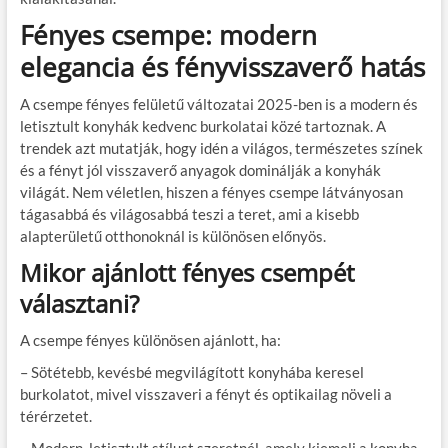
Fényes csempe: modern
elegancia és fényvisszaverő hatás
A csempe fényes felületű változatai 2025-ben is a modern és
letisztult konyhák kedvenc burkolatai közé tartoznak. A
trendek azt mutatják, hogy idén a világos, természetes színek
és a fényt jól visszaverő anyagok dominálják a konyhák
világát. Nem véletlen, hiszen a fényes csempe látványosan
tágasabbá és világosabbá teszi a teret, ami a kisebb
alapterületű otthonoknál is különösen előnyös.
Mikor ajánlott fényes csempét
választani?
A csempe fényes különösen ajánlott, ha:
– Sötétebb, kevésbé megvilágított konyhába keresel
burkolatot, mivel visszaveri a fényt és optikailag növeli a
térérzetet.