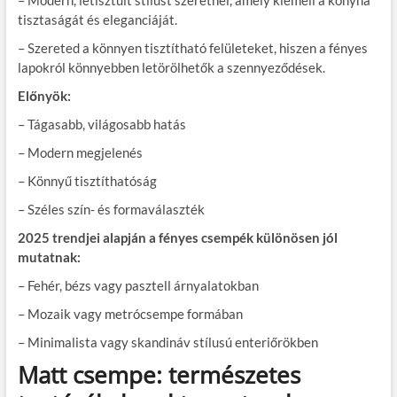
– Modern, letisztult stílust szeretnél, amely kiemeli a konyha
tisztaságát és eleganciáját.
– Szereted a könnyen tisztítható felületeket, hiszen a fényes
lapokról könnyebben letörölhetők a szennyeződések.
Előnyök:
– Tágasabb, világosabb hatás
– Modern megjelenés
– Könnyű tisztíthatóság
– Széles szín- és formaválaszték
2025 trendjei alapján a fényes csempék különösen jól
mutatnak:
– Fehér, bézs vagy pasztell árnyalatokban
– Mozaik vagy metrócsempe formában
– Minimalista vagy skandináv stílusú enteriőrökben
Matt csempe: természetes