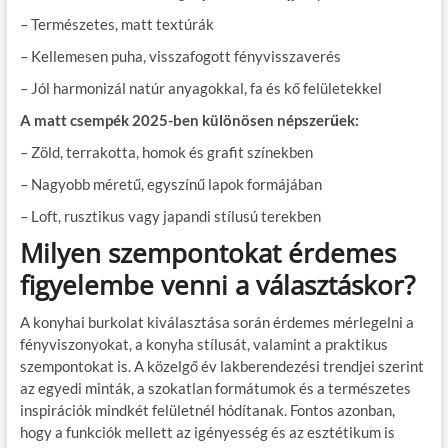
– Természetes, matt textúrák
– Kellemesen puha, visszafogott fényvisszaverés
– Jól harmonizál natúr anyagokkal, fa és kő felületekkel
A matt csempék 2025-ben különösen népszerűek:
– Zöld, terrakotta, homok és grafit színekben
– Nagyobb méretű, egyszínű lapok formájában
– Loft, rusztikus vagy japandi stílusú terekben
Milyen szempontokat érdemes
figyelembe venni a választáskor?
A konyhai burkolat kiválasztása során érdemes mérlegelni a
fényviszonyokat, a konyha stílusát, valamint a praktikus
szempontokat is. A közelgő év lakberendezési trendjei szerint
az egyedi minták, a szokatlan formátumok és a természetes
inspirációk mindkét felületnél hódítanak. Fontos azonban,
hogy a funkciók mellett az igényesség és az esztétikum is