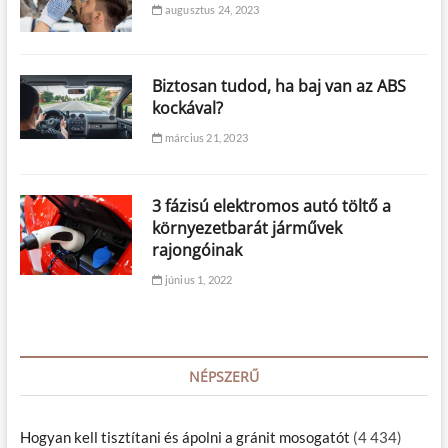
augusztus 24, 2023
Biztosan tudod, ha baj van az ABS
kockával?
március 21, 2023
3 fázisú elektromos autó töltő a
környezetbarát járművek
rajongóinak
június 1, 2022
NÉPSZERŰ
Hogyan kell tisztítani és ápolni a gránit mosogatót
(4 434)