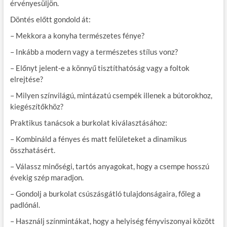
érvényesüljön.
Döntés előtt gondold át:
– Mekkora a konyha természetes fénye?
– Inkább a modern vagy a természetes stílus vonz?
– Előnyt jelent-e a könnyű tisztíthatóság vagy a foltok
elrejtése?
– Milyen színvilágú, mintázatú csempék illenek a bútorokhoz,
kiegészítőkhöz?
Praktikus tanácsok a burkolat kiválasztásához:
– Kombináld a fényes és matt felületeket a dinamikus
összhatásért.
– Válassz minőségi, tartós anyagokat, hogy a csempe hosszú
évekig szép maradjon.
– Gondolj a burkolat csúszásgátló tulajdonságaira, főleg a
padlónál.
– Használj színmintákat, hogy a helyiség fényviszonyai között