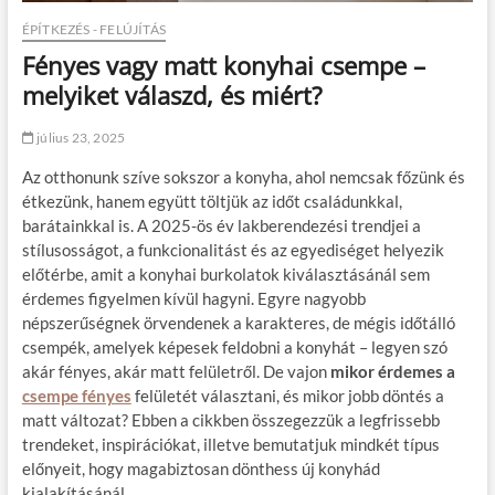
ÉPÍTKEZÉS - FELÚJÍTÁS
Fényes vagy matt konyhai csempe –
melyiket válaszd, és miért?
július 23, 2025
Az otthonunk szíve sokszor a konyha, ahol nemcsak főzünk és
étkezünk, hanem együtt töltjük az időt családunkkal,
barátainkkal is. A 2025-ös év lakberendezési trendjei a
stílusosságot, a funkcionalitást és az egyediséget helyezik
előtérbe, amit a konyhai burkolatok kiválasztásánál sem
érdemes figyelmen kívül hagyni. Egyre nagyobb
népszerűségnek örvendenek a karakteres, de mégis időtálló
csempék, amelyek képesek feldobni a konyhát – legyen szó
akár fényes, akár matt felületről. De vajon
mikor érdemes a
csempe fényes
felületét választani, és mikor jobb döntés a
matt változat? Ebben a cikkben összegezzük a legfrissebb
trendeket, inspirációkat, illetve bemutatjuk mindkét típus
előnyeit, hogy magabiztosan dönthess új konyhád
kialakításánál.