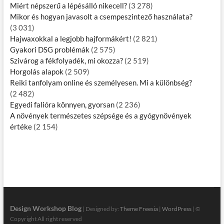
Miért népszerű a lépésálló nikecell?
(3 278)
Mikor és hogyan javasolt a csempeszintező használata?
(3 031)
Hajwaxokkal a legjobb hajformákért!
(2 821)
Gyakori DSG problémák
(2 575)
Szivárog a fékfolyadék, mi okozza?
(2 519)
Horgolás alapok
(2 509)
Reiki tanfolyam online és személyesen. Mi a különbség?
(2 482)
Egyedi falióra könnyen, gyorsan
(2 236)
A növények természetes szépsége és a gyógynövények
értéke
(2 154)
Design Workshop Blog
| Designed by:
Theme Freesia
|
WordPress
| ©
Copyright All right reserved