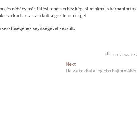
an, és néhány más fűtési rendszerhez képest minimális karbantartás
k és a karbantartási költségek lehetőségét.
rkesztőségének segítségével készült.
Post Views:
1 8
Next
N
Hajwaxokkal a legjobb hajformákér
e
x
t
p
o
s
t
: