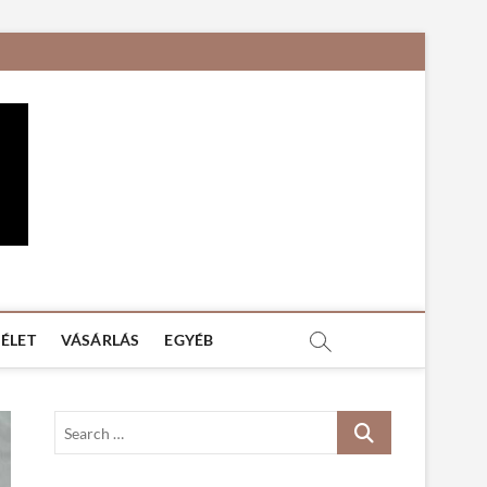
 ÉLET
VÁSÁRLÁS
EGYÉB
S
e
a