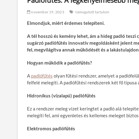
november 19, 2023
támogatott tartalom
Elmondjuk, miért érdemes telepíteni.
A t
é
l hosszú és kem
é
ny lehet, ám a hideg padl
ó
teszi 
sug
árzó padl
ó
fűt
é
s innovat
ív megoldásk
é
nt jelent m
fel, megvilágítva annak műk
ö
d
é
s
é
t
é
s a lakástulajdo
Hogyan műk
ö
dik a padl
ó
fűt
é
s?
A
padlófűtés
olyan fűtési rendszer, amelyet a padlófelüle
felfelé melegíti. A padlófűtési rendszerek két fő típusa 
Hidronikus (vízalapú) padl
ó
fűt
é
s
Ez a rendszer meleg vizet keringtet a padló alá telepít
melegíti fel, ami egyenletes és kellemes meleget biztosí
Elektromos padló
fűt
é
s