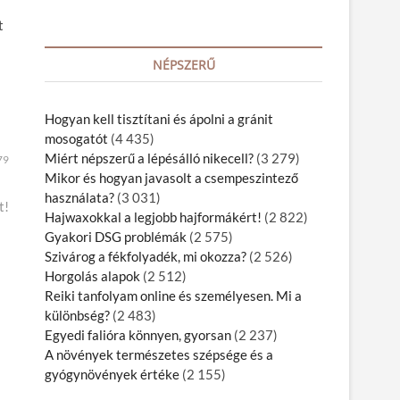
t
NÉPSZERŰ
Hogyan kell tisztítani és ápolni a gránit
mosogatót
(4 435)
Miért népszerű a lépésálló nikecell?
(3 279)
79
Mikor és hogyan javasolt a csempeszintező
használata?
(3 031)
t!
Hajwaxokkal a legjobb hajformákért!
(2 822)
Gyakori DSG problémák
(2 575)
Szivárog a fékfolyadék, mi okozza?
(2 526)
Horgolás alapok
(2 512)
Reiki tanfolyam online és személyesen. Mi a
különbség?
(2 483)
Egyedi falióra könnyen, gyorsan
(2 237)
A növények természetes szépsége és a
gyógynövények értéke
(2 155)