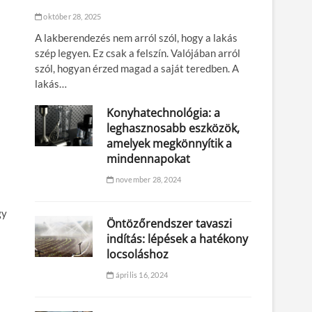
október 28, 2025
s
A lakberendezés nem arról szól, hogy a lakás
szép legyen. Ez csak a felszín. Valójában arról
szól, hogyan érzed magad a saját teredben. A
lakás…
Konyhatechnológia: a
leghasznosabb eszközök,
amelyek megkönnyítik a
mindennapokat
november 28, 2024
gy
Öntözőrendszer tavaszi
indítás: lépések a hatékony
locsoláshoz
április 16, 2024