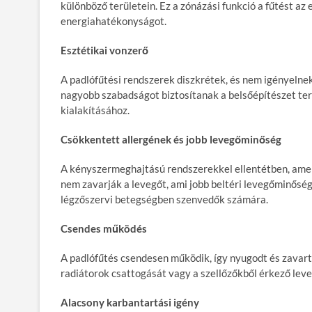
különböző területein. Ez a zónázási funkció a fűtést az
energiahatékonyságot.
Eszt
é
tikai vonzerő
A padlófűtési rendszerek diszkrétek, és nem igényelnek
nagyobb szabadságot biztosítanak a belsőépítészet ter
kialakításához.
Cs
ö
kkentett allerg
é
nek
é
s jobb levegőminős
é
g
A kényszermeghajtású rendszerekkel ellentétben, amely
nem zavarják a levegőt, ami jobb beltéri levegőminősé
légzőszervi betegségben szenvedők számára.
Csendes műk
ö
d
é
s
A padlófűtés csendesen működik, így nyugodt és zavarta
radiátorok csattogását vagy a szellőzőkből érkező lev
Alacsony karbantartási ig
é
ny