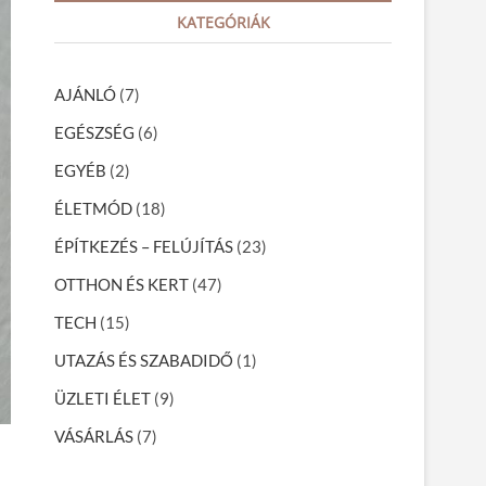
r
KATEGÓRIÁK
c
h
…
AJÁNLÓ
(7)
EGÉSZSÉG
(6)
EGYÉB
(2)
ÉLETMÓD
(18)
ÉPÍTKEZÉS – FELÚJÍTÁS
(23)
OTTHON ÉS KERT
(47)
TECH
(15)
UTAZÁS ÉS SZABADIDŐ
(1)
ÜZLETI ÉLET
(9)
VÁSÁRLÁS
(7)