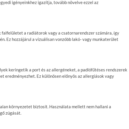
 egyedi igényeinkhez igazítja, tovább növelve ezzel az
 falfelületet a radiátorok vagy a csatornarendszer számára, így
én. Ez hozzájárul a vizuálisan vonzóbb lakó- vagy munkaterület
ek keringetik a port és az allergéneket, a padlófűtéses rendszerek
get eredményezhet. Ez különösen előnyös az allergiások vagy
lan környezetet biztosít. Használata mellett nem hallani a
egő zúgását.