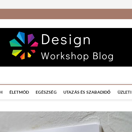
og
AI ÚJDONSÁGOK
H
ÉLETMÓD
EGÉSZSÉG
UTAZÁS ÉS SZABADIDŐ
ÜZLETI