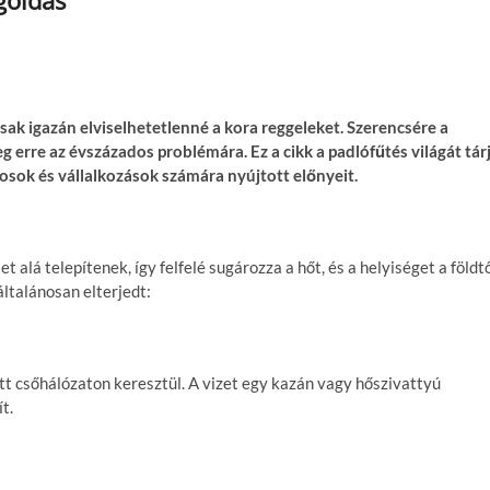
csak igazán elviselhetetlenn
é
a kora reggeleket. Szerencs
é
re a
eg erre az
é
vszá
zados probl
é
mára. Ez a cikk a padl
ó
fűt
é
s világát tár
nosok
é
s vállalkozások számára nyújtott előnyeit.
t alá telepítenek, így felfelé sugározza a hőt, és a helyiséget a földt
általánosan elterjedt:
ett csőhálózaton keresztül. A vizet egy kazán vagy hőszivattyú
t.