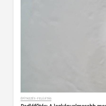
ÉPÍTKEZÉS - FELÚJÍTÁS
Padlófűtés: A legkényelmesebb me