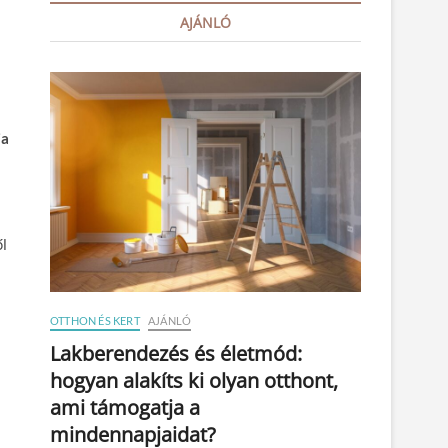
AJÁNLÓ
ja
ől
OTTHON ÉS KERT
AJÁNLÓ
Lakberendezés és életmód:
hogyan alakíts ki olyan otthont,
ami támogatja a
mindennapjaidat?