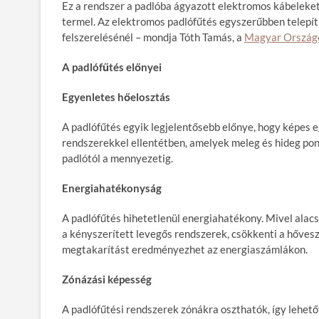
Ez a rendszer a padlóba ágyazott elektromos kábeleke
termel. Az elektromos padlófűtés egyszerűbben telepít
felszerelésénél – mondja Tóth Tamás, a
Magyar Országo
A padl
ó
fűt
é
s el
őnyei
Egyenletes hőelosztás
A padlófűtés egyik legjelentősebb előnye, hogy képes e
rendszerekkel ellentétben, amelyek meleg és hideg pon
padlótól a mennyezetig.
Energiahat
é
konyság
A padlófűtés hihetetlenül energiahatékony. Mivel ala
a kényszerített levegős rendszerek, csökkenti a hőves
megtakarítást eredményezhet az energiaszámlákon.
Z
ó
názási k
é
pess
é
g
A padlófűtési rendszerek zónákra oszthatók, így lehet