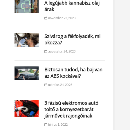
A legújabb kannabisz olaj
árak
november 22, 2023
Szivárog a fékfolyadék, mi
okozza?
augusztus 24, 2023
Biztosan tudod, ha baj van
az ABS kockával?
március 21, 2023
3 fázisú elektromos autó
töltő a környezetbarát
járművek rajongóinak
június 1, 2022