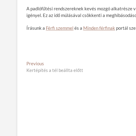
A padlófűtési rendszereknek kevés mozgó alkatrésze v
igényel. Ez az idő múlásával csökkenti a meghibásodáso
Írásunk a
Férfi szemmel
és a
Minden férfinak
portál sze
B
Previous
P
Kertépítés a tél beállta előtt
r
e
e
j
v
i
e
o
g
u
s
y
p
z
o
é
s