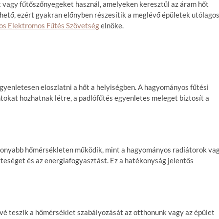
t vagy fűtőszőnyegeket használ, amelyeken keresztül az áram hőt
hető, ezért gyakran előnyben részesítik a meglévő épületek utólago
s Elektromos Fűtés Szövetség
elnöke.
gyenletesen eloszlatni a hőt a helyiségben. A hagyományos fűtési
tokat hozhatnak létre, a padlófűtés egyenletes meleget biztosít a
csonyabb hőmérsékleten működik, mint a hagyományos radiátorok va
zteséget és az energiafogyasztást. Ez a hatékonyság jelentős
ővé teszik a hőmérséklet szabályozását az otthonunk vagy az épület