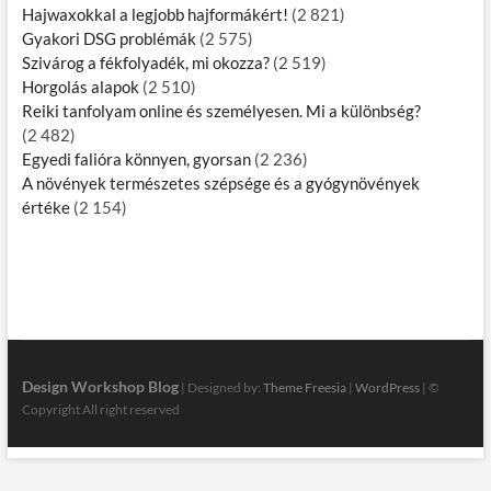
Hajwaxokkal a legjobb hajformákért!
(2 821)
Gyakori DSG problémák
(2 575)
Szivárog a fékfolyadék, mi okozza?
(2 519)
Horgolás alapok
(2 510)
Reiki tanfolyam online és személyesen. Mi a különbség?
(2 482)
Egyedi falióra könnyen, gyorsan
(2 236)
A növények természetes szépsége és a gyógynövények
értéke
(2 154)
Design Workshop Blog
| Designed by:
Theme Freesia
|
WordPress
| ©
Copyright All right reserved