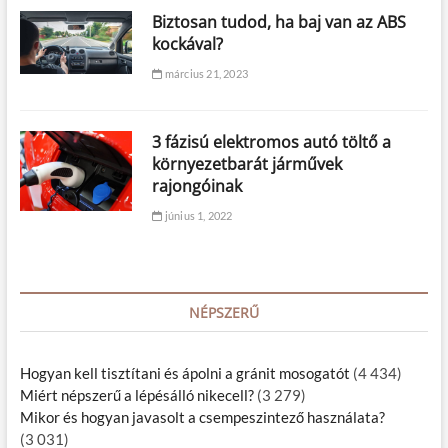
Biztosan tudod, ha baj van az ABS
kockával?
március 21, 2023
3 fázisú elektromos autó töltő a
környezetbarát járművek
rajongóinak
június 1, 2022
NÉPSZERŰ
Hogyan kell tisztítani és ápolni a gránit mosogatót
(4 434)
Miért népszerű a lépésálló nikecell?
(3 279)
Mikor és hogyan javasolt a csempeszintező használata?
(3 031)