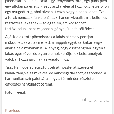
pihenősarkok kialakítása. Egy kényelmes fotel, egy puha pléd,
egy állólámpa és egy kisebb asztal elég ahhoz, hogy létrejöjjön
egy nyugodt zug, ahol olvasni, teázni vagy pihenni lehet. Ezek
a terek nemcsak funkcionálisak, hanem vizuálisan is kellemes
részletei a lakásnak — főleg télen, amikor többet
tartózkodunk bent és jobban igényeljük a feltöltődést.
A jól kialakított pihenősarok a lakás bármely pontján
működhet: az ablak mellett, a nappali egyik sarkában vagy
akár a hálószobában is. A lényeg, hogy összhangban legyen a
lakás egészével, és olyan elemek kerüljenek bele, amelyek
valóban hozzájárulnak a nyugalomhoz.
Tipp:
Ha modern, letisztult téli atmoszférát szeretnél
kialakítani, válassz kevés, de minőségi darabot, és törekedj a
harmonikus színpalettára — így a tér minden részlete
egységes hangulatot teremt.
Fotó: freepik
Post Views:
226
B
Previous
P