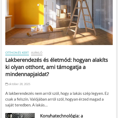
OTTHON ÉS KERT
AJÁNLÓ
Lakberendezés és életmód: hogyan alakíts
ki olyan otthont, ami támogatja a
mindennapjaidat?
október 28, 2025
A lakberendezés nem arról szól, hogy a lakás szép legyen. Ez
csak a felszín. Valójában arról szól, hogyan érzed magad a
saját teredben. A lakás…
Konyhatechnológia: a