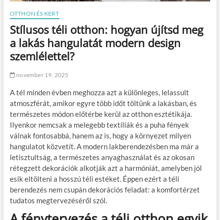
OTTHON ÉS KERT
Stílusos téli otthon: hogyan újítsd meg
a lakás hangulatát modern design
szemlélettel?
november 19, 2025
A tél minden évben meghozza azt a különleges, lelassult
atmoszférát, amikor egyre több időt töltünk a lakásban, és
természetes módon előtérbe kerül az otthon esztétikája.
Ilyenkor nemcsak a melegebb textíliák és a puha fények
válnak fontosabbá, hanem az is, hogy a környezet milyen
hangulatot közvetít. A modern lakberendezésben ma már a
letisztultság, a természetes anyaghasználat és az okosan
rétegzett dekorációk alkotják azt a harmóniát, amelyben jól
esik eltölteni a hosszú téli estéket. Éppen ezért a téli
berendezés nem csupán dekorációs feladat: a komfortérzet
tudatos megtervezéséről szól.
A fénytervezés a téli otthon egyik