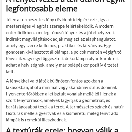
legfontosabb eleme
Télen a természetes fény rövidebb ideig érkezik, így a
mesterséges világítás szerepe felértékelődik. A modern
enteriőrökben a meleg tónusú fények és a jól elhelyezett
indirekt megvilágítások adják meg azt az alaphangulatot,
amely egyszerre kellemes, praktikus és látványos. Egy
gondosan kiválasztott állólámpa, a polcok mentén végigfutó
fénycsík vagy egy függesztett dekorlámpa olyan karaktert
adhat a helyiségnek, amely már belépéskor pozitív érzetet
kelt.
A fényekkel való játék különösen fontos azokban a
lakásokban, ahol a minimál vagy skandináv stílus dominál.
Ilyen enteriőrökben a letisztult vonalak mellé jól illenek a
szórt fényforrások, amelyek lágyítják a geometriát, és
barátságosabbá teszik a teret. A természetes színek és natúr
textúrák mellé a gyertyák és a kisméretű, meleg fényt adó
lámpák is remekül illeszkednek.
A textúrák ereje: hogyan válik a