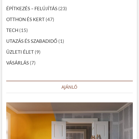
c
ÉPÍTKEZÉS – FELÚJÍTÁS
(23)
i
OTTHON ÉS KERT
(47)
ó
TECH
(15)
UTAZÁS ÉS SZABADIDŐ
(1)
ÜZLETI ÉLET
(9)
VÁSÁRLÁS
(7)
AJÁNLÓ