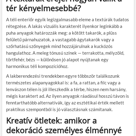
tér kényelmesebbé?
A téli enteriőr egyik legizgalmasabb eleme a textúrák tudatos
rétegzése. A lakás vizuális karakterét ilyenkor leginkább a
puha anyagok határozzák meg: a kötött takarók, a plüss
felületű párnahuzatok, a vastagabb ágytakarók vagy a
szőrhatású szőnyegek mind hozzájárulnak a kuckózós
hangulathoz. A meleg tónusú színek — terrakotta, mélyzöld,
törtfehér, bézs — különösen jó alapot nyújtanak egy
harmonikus téli kompozícióhoz.
A lakberendezési trendekben egyre többször találkozunk
természetes alapanyagokkal is: a fa, a rattan, a filc vagy a
lenvászon télen is jól illeszkedik a térbe, hiszen nem harsány,
mégis karaktert ad. Az ilyen anyagok ráadásul hosszú távon is
fenntarthatóbb alternatívák, így az esztétikai érték mellett
praktikus szempontból is jó választásnak számítanak.
Kreatív ötletek: amikor a
dekoráció személyes élménnyé