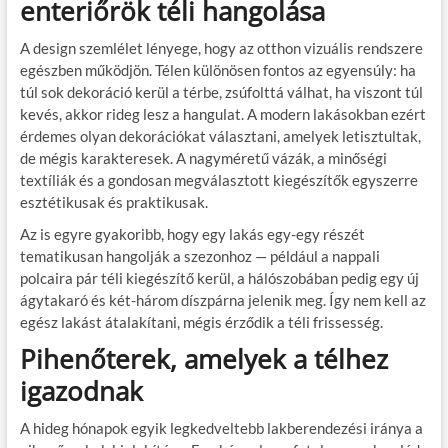
enteriőrök téli hangolása
A design szemlélet lényege, hogy az otthon vizuális rendszere
egészben működjön. Télen különösen fontos az egyensúly: ha
túl sok dekoráció kerül a térbe, zsúfolttá válhat, ha viszont túl
kevés, akkor rideg lesz a hangulat. A modern lakásokban ezért
érdemes olyan dekorációkat választani, amelyek letisztultak,
de mégis karakteresek. A nagyméretű vázák, a minőségi
textíliák és a gondosan megválasztott kiegészítők egyszerre
esztétikusak és praktikusak.
Az is egyre gyakoribb, hogy egy lakás egy-egy részét
tematikusan hangolják a szezonhoz — például a nappali
polcaira pár téli kiegészítő kerül, a hálószobában pedig egy új
ágytakaró és két-három díszpárna jelenik meg. Így nem kell az
egész lakást átalakítani, mégis érződik a téli frissesség.
Pihenőterek, amelyek a télhez
igazodnak
A hideg hónapok egyik legkedveltebb lakberendezési iránya a