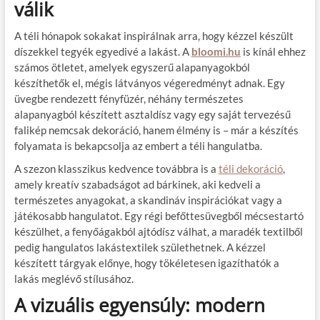
válik
A téli hónapok sokakat inspirálnak arra, hogy kézzel készült
díszekkel tegyék egyedivé a lakást. A
bloomi.hu
is kínál ehhez
számos ötletet, amelyek egyszerű alapanyagokból
készíthetők el, mégis látványos végeredményt adnak. Egy
üvegbe rendezett fényfüzér, néhány természetes
alapanyagból készített asztaldísz vagy egy saját tervezésű
falikép nemcsak dekoráció, hanem élmény is – már a készítés
folyamata is bekapcsolja az embert a téli hangulatba.
A szezon klasszikus kedvence továbbra is a
téli dekoráció
,
amely kreatív szabadságot ad bárkinek, aki kedveli a
természetes anyagokat, a skandináv inspirációkat vagy a
játékosabb hangulatot. Egy régi befőttesüvegből mécsestartó
készülhet, a fenyőágakból ajtódísz válhat, a maradék textilből
pedig hangulatos lakástextilek születhetnek. A kézzel
készített tárgyak előnye, hogy tökéletesen igazíthatók a
lakás meglévő stílusához.
A vizuális egyensúly: modern